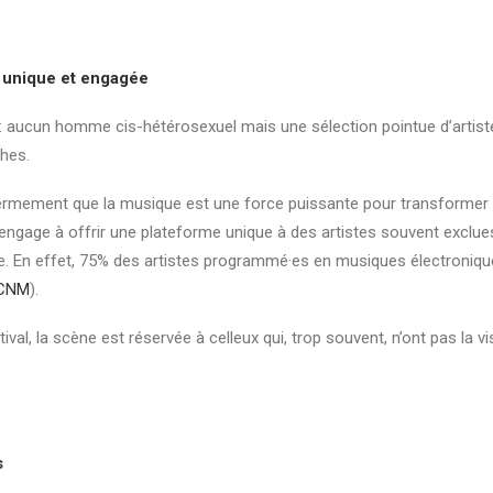
 unique et engagée
al : aucun homme cis-hétérosexuel mais une sélection pointue d’arti
hes.
 fermement que la musique est une force puissante pour transformer l
’engage à offrir une plateforme unique à des artistes souvent exclues 
le. En effet, 75% des artistes programmé·es en musiques électroniq
 CNM
).
ival, la scène est réservée à celleux qui, trop souvent, n’ont pas la visi
s