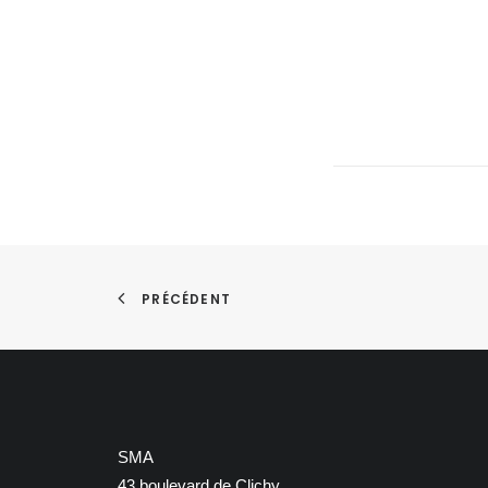
PRÉCÉDENT
SMA
43 boulevard de Clichy