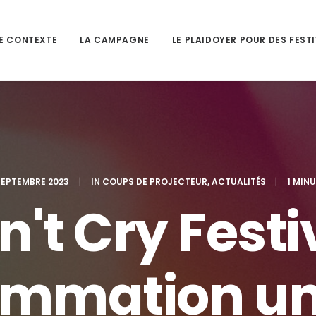
E CONTEXTE
LA CAMPAGNE
LE PLAIDOYER POUR DES FEST
SEPTEMBRE 2023
|
IN
COUPS DE PROJECTEUR
,
ACTUALITÉS
|
1 MIN
n't Cry Festi
mmation un