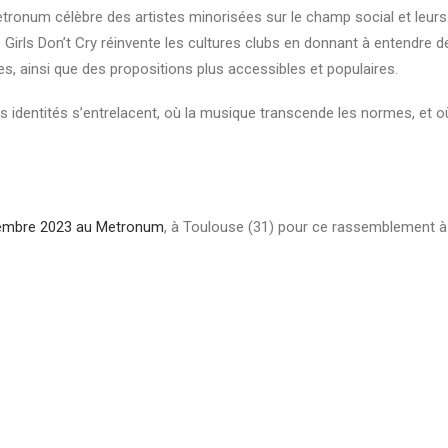
etronum célèbre des artistes minorisées sur le champ social et leurs
. Girls Don’t Cry réinvente les cultures clubs en donnant à entendre 
es, ainsi que des propositions plus accessibles et populaires.
es identités s’entrelacent, où la musique transcende les normes, et où
embre 2023 au Metronum
, à Toulouse (31) pour ce rassemblement à