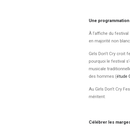
Une programmation
À l’affiche du festiv
en majorité non blanc
Girls Don’t Cry croit
pourquoi le festival s
musicale traditionnel
des hommes (
étude
Au Girls Don’t Cry Fest
méritent.
Célébrer les marge